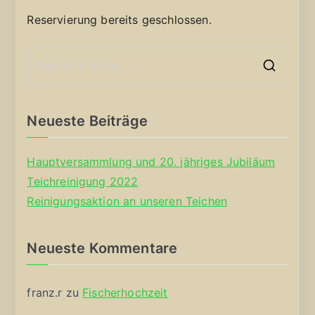
Reservierung bereits geschlossen.
S
e
a
Neueste Beiträge
r
c
Hauptversammlung und 20. jähriges Jubiläum
h
Teichreinigung 2022
f
Reinigungsaktion an unseren Teichen
o
r
Neueste Kommentare
:
franz.r
zu
Fischerhochzeit