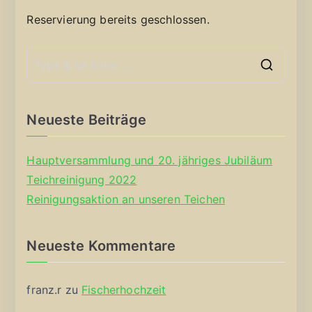
Reservierung bereits geschlossen.
S
e
a
Neueste Beiträge
r
c
Hauptversammlung und 20. jähriges Jubiläum
h
Teichreinigung 2022
f
Reinigungsaktion an unseren Teichen
o
r
Neueste Kommentare
:
franz.r
zu
Fischerhochzeit