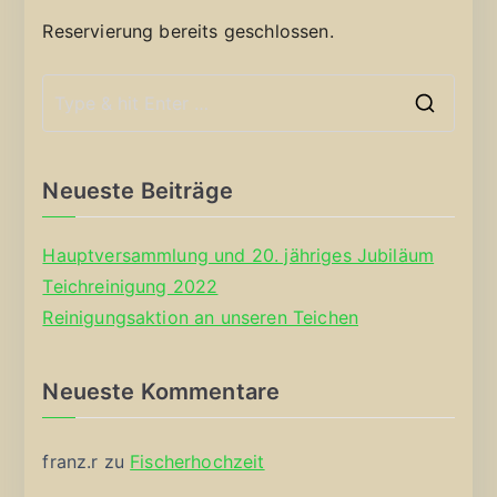
Reservierung bereits geschlossen.
S
e
a
Neueste Beiträge
r
c
Hauptversammlung und 20. jähriges Jubiläum
h
Teichreinigung 2022
f
Reinigungsaktion an unseren Teichen
o
r
Neueste Kommentare
:
franz.r
zu
Fischerhochzeit