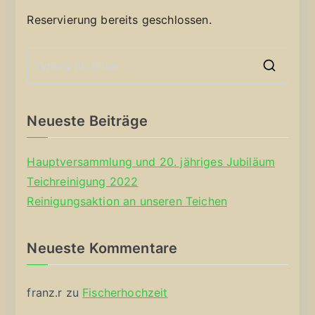
Reservierung bereits geschlossen.
S
e
a
Neueste Beiträge
r
c
Hauptversammlung und 20. jähriges Jubiläum
h
Teichreinigung 2022
f
Reinigungsaktion an unseren Teichen
o
r
Neueste Kommentare
:
franz.r
zu
Fischerhochzeit