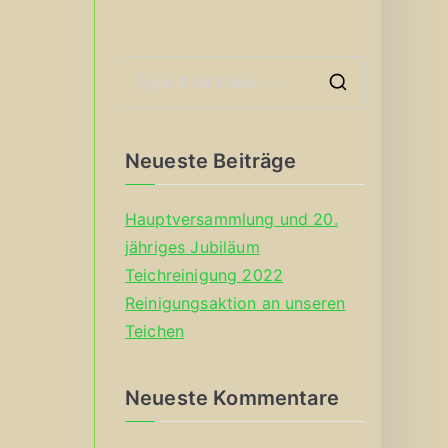
S
e
a
Neueste Beiträge
r
c
Hauptversammlung und 20.
h
jähriges Jubiläum
f
Teichreinigung 2022
o
Reinigungsaktion an unseren
r
Teichen
:
Neueste Kommentare