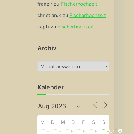
franz.r
zu
Fischerhochzeit
christian.k
zu
Fischerhochzeit
kapfi
zu
Fischerhochzeit
Archiv
A
r
c
Kalender
h
i
v
M
D
M
D
F
S
S
+
+
+
+
+
+
+