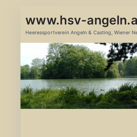
Zum
www.hsv-angeln.a
Inhalt
springen
Heeressportverein Angeln & Casting, Wiener N