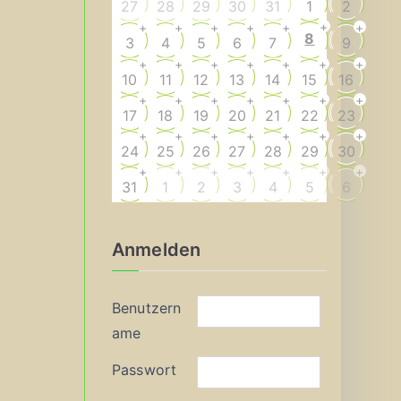
27
28
29
30
31
1
2
+
+
+
+
+
+
+
8
3
4
5
6
7
9
+
+
+
+
+
+
+
10
11
12
13
14
15
16
+
+
+
+
+
+
+
17
18
19
20
21
22
23
+
+
+
+
+
+
+
24
25
26
27
28
29
30
+
+
+
+
+
+
+
31
1
2
3
4
5
6
Anmelden
Benutzern
ame
Passwort