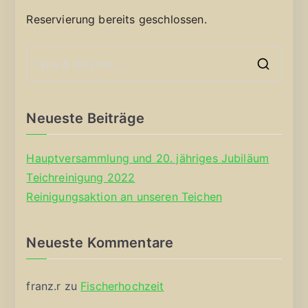
Reservierung bereits geschlossen.
S
e
a
Neueste Beiträge
r
c
Hauptversammlung und 20. jähriges Jubiläum
h
Teichreinigung 2022
f
Reinigungsaktion an unseren Teichen
o
r
Neueste Kommentare
:
franz.r
zu
Fischerhochzeit