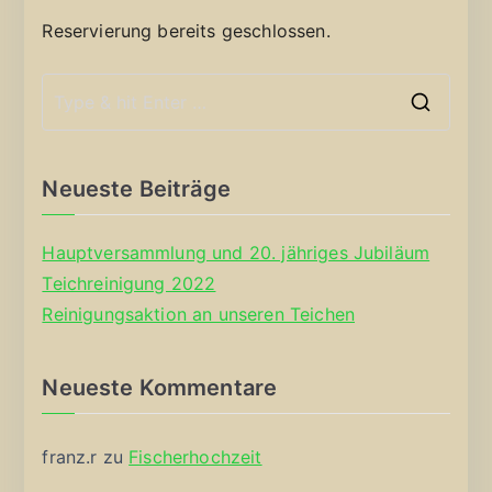
Reservierung bereits geschlossen.
S
e
a
Neueste Beiträge
r
c
Hauptversammlung und 20. jähriges Jubiläum
h
Teichreinigung 2022
f
Reinigungsaktion an unseren Teichen
o
r
Neueste Kommentare
:
franz.r
zu
Fischerhochzeit