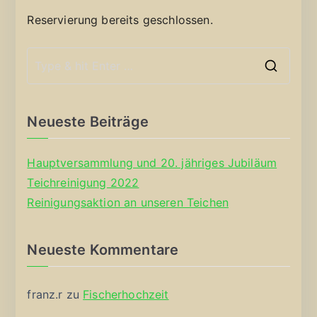
Reservierung bereits geschlossen.
S
e
a
Neueste Beiträge
r
c
Hauptversammlung und 20. jähriges Jubiläum
h
Teichreinigung 2022
f
Reinigungsaktion an unseren Teichen
o
r
Neueste Kommentare
:
franz.r
zu
Fischerhochzeit