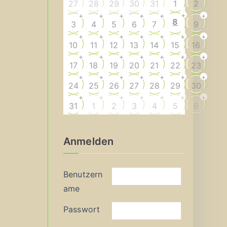
27
28
29
30
31
1
2
+
+
+
+
+
+
+
8
3
4
5
6
7
9
+
+
+
+
+
+
+
10
11
12
13
14
15
16
+
+
+
+
+
+
+
17
18
19
20
21
22
23
+
+
+
+
+
+
+
24
25
26
27
28
29
30
+
+
+
+
+
+
+
31
1
2
3
4
5
6
Anmelden
Benutzern
ame
Passwort