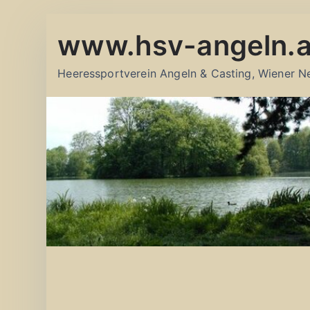
Zum
www.hsv-angeln.a
Inhalt
springen
Heeressportverein Angeln & Casting, Wiener N