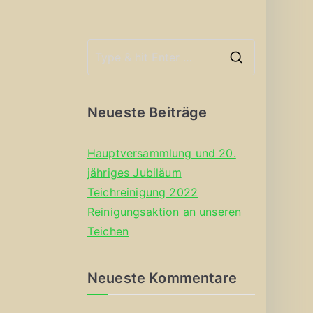
S
e
a
Neueste Beiträge
r
c
Hauptversammlung und 20.
h
jähriges Jubiläum
f
Teichreinigung 2022
o
Reinigungsaktion an unseren
r
Teichen
:
Neueste Kommentare