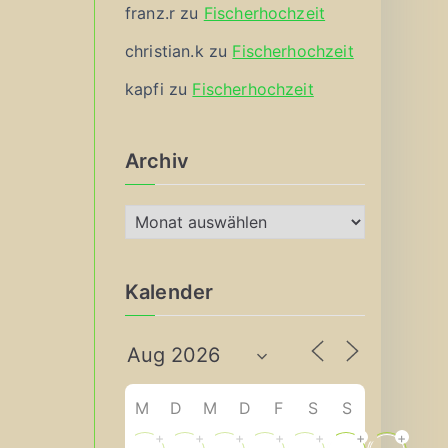
franz.r
zu
Fischerhochzeit
christian.k
zu
Fischerhochzeit
kapfi
zu
Fischerhochzeit
Archiv
A
r
c
Kalender
h
i
v
M
D
M
D
F
S
S
+
+
+
+
+
+
+