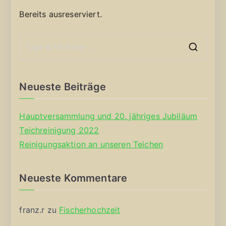
Bereits ausreserviert.
S
e
a
Neueste Beiträge
r
c
Hauptversammlung und 20. jähriges Jubiläum
h
Teichreinigung 2022
f
Reinigungsaktion an unseren Teichen
o
r
Neueste Kommentare
:
franz.r
zu
Fischerhochzeit