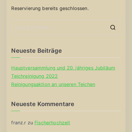
Reservierung bereits geschlossen.
S
e
a
Neueste Beiträge
r
c
Hauptversammlung und 20. jähriges Jubiläum
h
Teichreinigung 2022
f
Reinigungsaktion an unseren Teichen
o
r
Neueste Kommentare
:
franz.r
zu
Fischerhochzeit