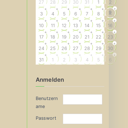
27
28
29
30
31
1
2
+
+
+
+
+
+
+
9
3
4
5
6
7
8
+
+
+
+
+
+
+
10
11
12
13
14
15
16
+
+
+
+
+
+
+
17
18
19
20
21
22
23
+
+
+
+
+
+
+
24
25
26
27
28
29
30
+
+
+
+
+
+
+
31
1
2
3
4
5
6
Anmelden
Benutzern
ame
Passwort