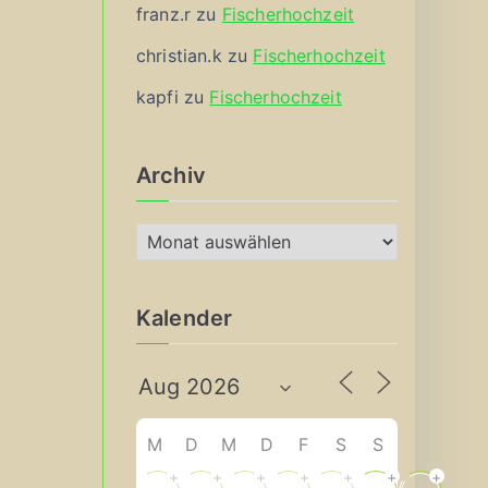
franz.r
zu
Fischerhochzeit
christian.k
zu
Fischerhochzeit
kapfi
zu
Fischerhochzeit
Archiv
A
r
c
Kalender
h
i
v
M
D
M
D
F
S
S
+
+
+
+
+
+
+