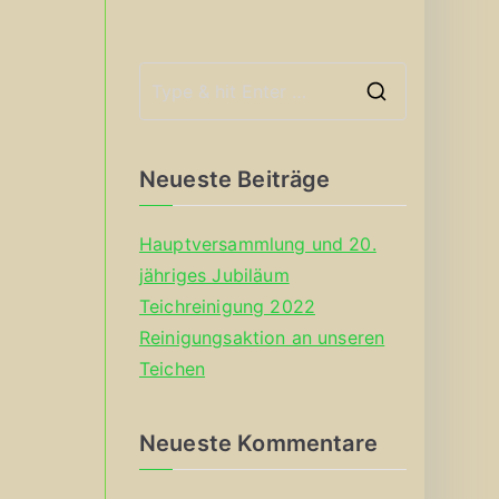
S
e
a
Neueste Beiträge
r
c
Hauptversammlung und 20.
h
jähriges Jubiläum
f
Teichreinigung 2022
o
Reinigungsaktion an unseren
r
Teichen
:
Neueste Kommentare