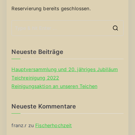
Reservierung bereits geschlossen.
S
e
a
Neueste Beiträge
r
c
Hauptversammlung und 20. jähriges Jubiläum
h
Teichreinigung 2022
f
Reinigungsaktion an unseren Teichen
o
r
Neueste Kommentare
:
franz.r
zu
Fischerhochzeit