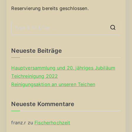
Reservierung bereits geschlossen.
S
e
a
Neueste Beiträge
r
c
Hauptversammlung und 20. jähriges Jubiläum
h
Teichreinigung 2022
f
Reinigungsaktion an unseren Teichen
o
r
Neueste Kommentare
:
franz.r
zu
Fischerhochzeit