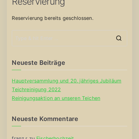
Reservierung
Reservierung bereits geschlossen.
S
e
a
Neueste Beiträge
r
c
Hauptversammlung und 20. jähriges Jubiläum
h
Teichreinigung 2022
f
Reinigungsaktion an unseren Teichen
o
r
Neueste Kommentare
:
franz.r
zu
Fischerhochzeit