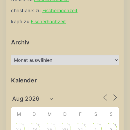
christian.k
zu
Fischerhochzeit
kapfi
zu
Fischerhochzeit
Archiv
A
r
c
Kalender
h
i
v
M
D
M
D
F
S
S
+
+
+
+
+
+
+
27
28
29
30
31
1
2