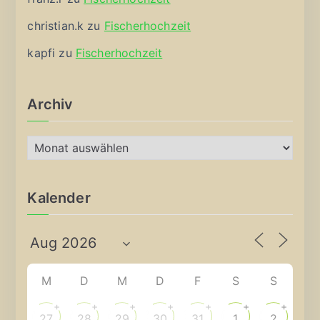
christian.k
zu
Fischerhochzeit
kapfi
zu
Fischerhochzeit
Archiv
A
r
c
Kalender
h
i
v
M
D
M
D
F
S
S
+
+
+
+
+
+
+
27
28
29
30
31
1
2