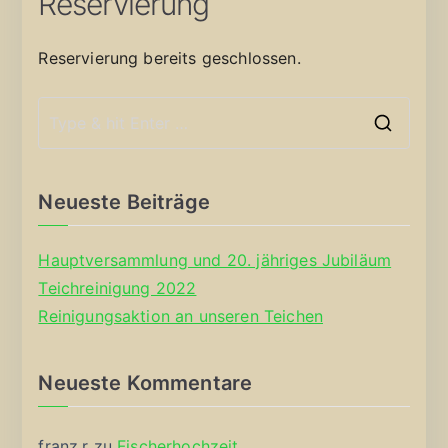
Reservierung
Reservierung bereits geschlossen.
S
e
a
Neueste Beiträge
r
c
Hauptversammlung und 20. jähriges Jubiläum
h
Teichreinigung 2022
f
Reinigungsaktion an unseren Teichen
o
r
Neueste Kommentare
:
franz.r
zu
Fischerhochzeit