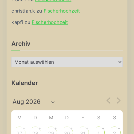
christian.k
zu
Fischerhochzeit
kapfi
zu
Fischerhochzeit
Archiv
A
r
c
Kalender
h
i
v
M
D
M
D
F
S
S
+
+
+
+
+
+
+
27
28
29
30
31
1
2