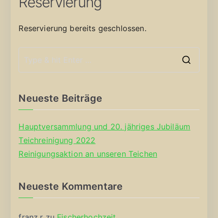
Reservierung
Reservierung bereits geschlossen.
S
e
a
Neueste Beiträge
r
c
Hauptversammlung und 20. jähriges Jubiläum
h
Teichreinigung 2022
f
Reinigungsaktion an unseren Teichen
o
r
Neueste Kommentare
:
franz.r
zu
Fischerhochzeit