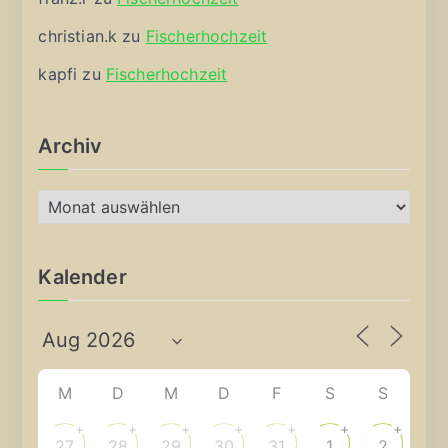
christian.k
zu
Fischerhochzeit
kapfi
zu
Fischerhochzeit
Archiv
A
r
c
Kalender
h
i
v
M
D
M
D
F
S
S
+
+
+
+
+
+
+
27
28
29
30
31
1
2