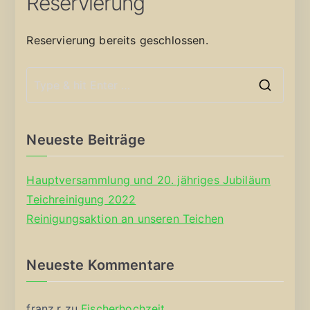
Reservierung
Reservierung bereits geschlossen.
S
e
a
Neueste Beiträge
r
c
Hauptversammlung und 20. jähriges Jubiläum
h
Teichreinigung 2022
f
Reinigungsaktion an unseren Teichen
o
r
Neueste Kommentare
:
franz.r
zu
Fischerhochzeit