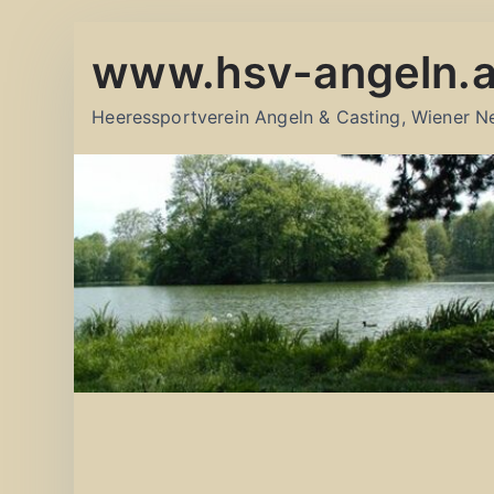
Zum
www.hsv-angeln.a
Inhalt
springen
Heeressportverein Angeln & Casting, Wiener N