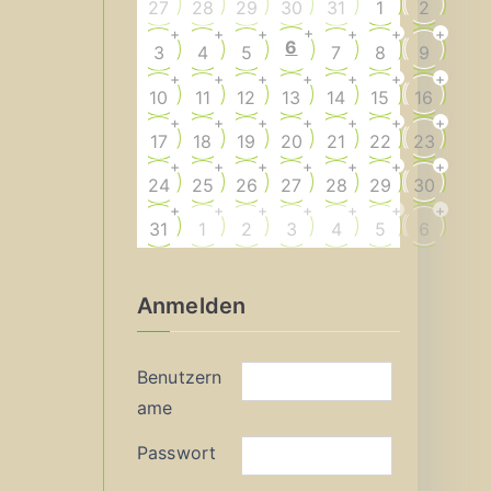
27
28
29
30
31
1
2
+
+
+
+
+
+
+
6
3
4
5
7
8
9
+
+
+
+
+
+
+
10
11
12
13
14
15
16
+
+
+
+
+
+
+
17
18
19
20
21
22
23
+
+
+
+
+
+
+
24
25
26
27
28
29
30
+
+
+
+
+
+
+
31
1
2
3
4
5
6
Anmelden
Benutzern
ame
Passwort