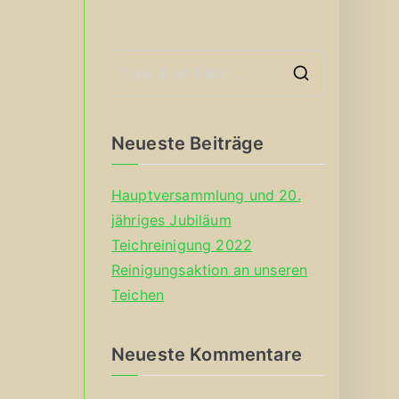
S
e
a
Neueste Beiträge
r
c
Hauptversammlung und 20.
h
jähriges Jubiläum
f
Teichreinigung 2022
o
Reinigungsaktion an unseren
r
Teichen
:
Neueste Kommentare