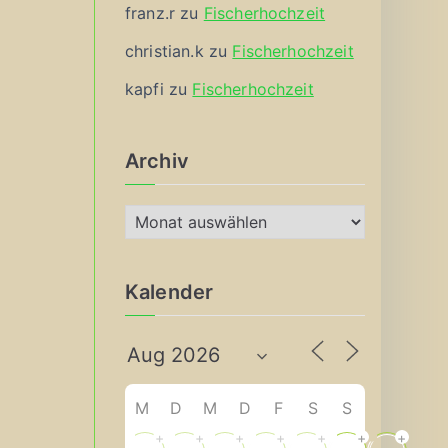
franz.r
zu
Fischerhochzeit
christian.k
zu
Fischerhochzeit
kapfi
zu
Fischerhochzeit
Archiv
A
r
c
Kalender
h
i
v
M
D
M
D
F
S
S
+
+
+
+
+
+
+