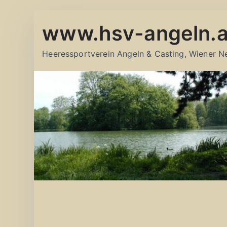
Zum
www.hsv-angeln.a
Inhalt
springen
Heeressportverein Angeln & Casting, Wiener N