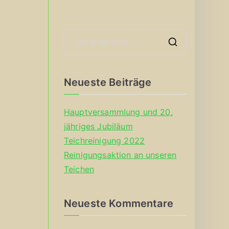
S
e
a
Neueste Beiträge
r
c
Hauptversammlung und 20.
h
jähriges Jubiläum
f
Teichreinigung 2022
o
Reinigungsaktion an unseren
r
Teichen
:
Neueste Kommentare