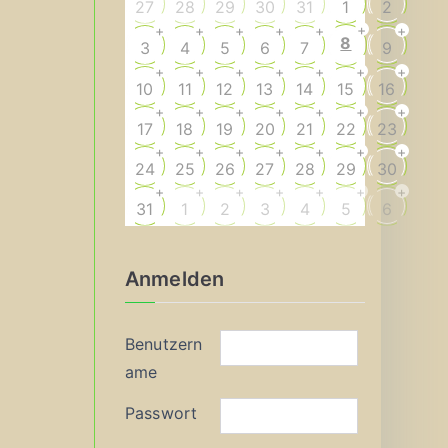
27
28
29
30
31
1
2
+
+
+
+
+
+
+
8
3
4
5
6
7
9
+
+
+
+
+
+
+
10
11
12
13
14
15
16
+
+
+
+
+
+
+
17
18
19
20
21
22
23
+
+
+
+
+
+
+
24
25
26
27
28
29
30
+
+
+
+
+
+
+
31
1
2
3
4
5
6
Anmelden
Benutzern
ame
Passwort