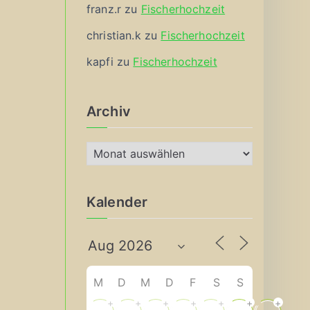
franz.r
zu
Fischerhochzeit
christian.k
zu
Fischerhochzeit
kapfi
zu
Fischerhochzeit
Archiv
A
r
c
Kalender
h
i
v
M
D
M
D
F
S
S
+
+
+
+
+
+
+