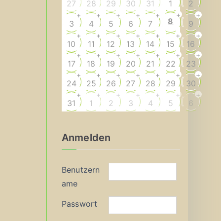
27
28
29
30
31
1
2
+
+
+
+
+
+
+
8
3
4
5
6
7
9
+
+
+
+
+
+
+
10
11
12
13
14
15
16
+
+
+
+
+
+
+
17
18
19
20
21
22
23
+
+
+
+
+
+
+
24
25
26
27
28
29
30
+
+
+
+
+
+
+
31
1
2
3
4
5
6
Anmelden
Benutzern
ame
Passwort