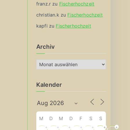
franz.r
zu
Fischerhochzeit
christian.k
zu
Fischerhochzeit
kapfi
zu
Fischerhochzeit
Archiv
A
r
c
Kalender
h
i
v
M
D
M
D
F
S
S
+
+
+
+
+
+
+