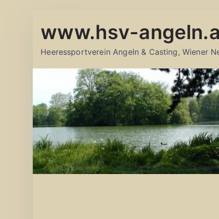
Zum
www.hsv-angeln.a
Inhalt
springen
Heeressportverein Angeln & Casting, Wiener N