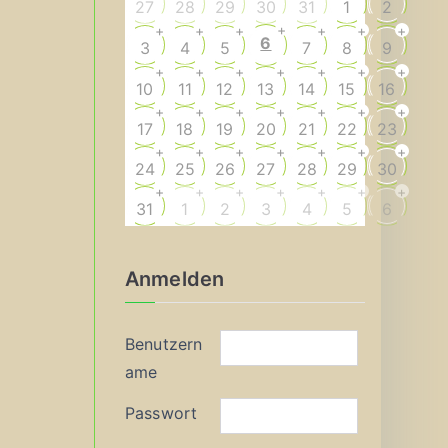
27
28
29
30
31
1
2
+
+
+
+
+
+
+
6
3
4
5
7
8
9
+
+
+
+
+
+
+
10
11
12
13
14
15
16
+
+
+
+
+
+
+
17
18
19
20
21
22
23
+
+
+
+
+
+
+
24
25
26
27
28
29
30
+
+
+
+
+
+
+
31
1
2
3
4
5
6
Anmelden
Benutzern
ame
Passwort