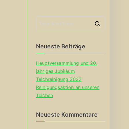
S
e
a
Neueste Beiträge
r
c
Hauptversammlung und 20.
h
jähriges Jubiläum
f
Teichreinigung 2022
o
Reinigungsaktion an unseren
r
Teichen
:
Neueste Kommentare