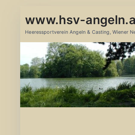
Zum
www.hsv-angeln.a
Inhalt
springen
Heeressportverein Angeln & Casting, Wiener N