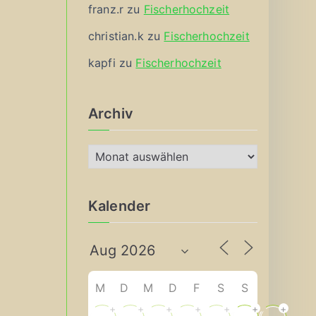
franz.r
zu
Fischerhochzeit
christian.k
zu
Fischerhochzeit
kapfi
zu
Fischerhochzeit
Archiv
A
r
c
Kalender
h
i
v
M
D
M
D
F
S
S
+
+
+
+
+
+
+