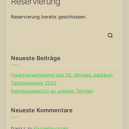
Reservierung
Reservierung bereits geschlossen.
S
e
a
Neueste Beiträge
r
c
Hauptversammlung und 20. jähriges Jubiläum
h
Teichreinigung 2022
f
Reinigungsaktion an unseren Teichen
o
r
Neueste Kommentare
:
franz.r
zu
Fischerhochzeit