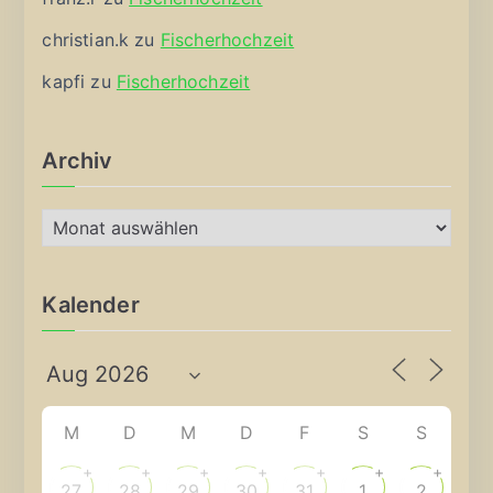
christian.k
zu
Fischerhochzeit
kapfi
zu
Fischerhochzeit
Archiv
A
r
c
Kalender
h
i
v
M
D
M
D
F
S
S
+
+
+
+
+
+
+
27
28
29
30
31
1
2