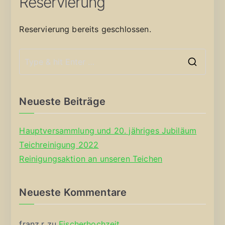
Reservierung
Reservierung bereits geschlossen.
S
e
a
Neueste Beiträge
r
c
Hauptversammlung und 20. jähriges Jubiläum
h
Teichreinigung 2022
f
Reinigungsaktion an unseren Teichen
o
r
Neueste Kommentare
:
franz.r
zu
Fischerhochzeit