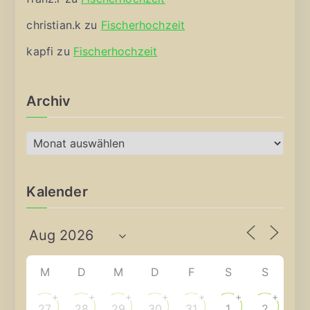
christian.k
zu
Fischerhochzeit
kapfi
zu
Fischerhochzeit
Archiv
A
r
c
Kalender
h
i
v
M
D
M
D
F
S
S
+
+
+
+
+
+
+
27
28
29
30
31
1
2