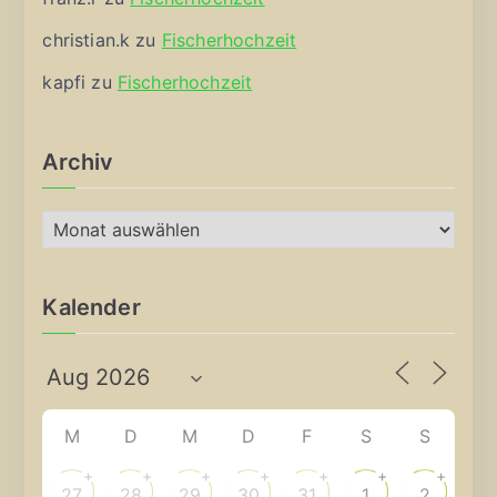
christian.k
zu
Fischerhochzeit
kapfi
zu
Fischerhochzeit
Archiv
A
r
c
Kalender
h
i
v
M
D
M
D
F
S
S
+
+
+
+
+
+
+
27
28
29
30
31
1
2