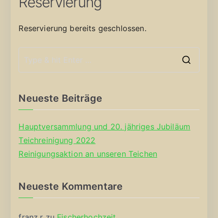
Reservierung
Reservierung bereits geschlossen.
S
e
a
Neueste Beiträge
r
c
Hauptversammlung und 20. jähriges Jubiläum
h
Teichreinigung 2022
f
Reinigungsaktion an unseren Teichen
o
r
Neueste Kommentare
:
franz.r
zu
Fischerhochzeit