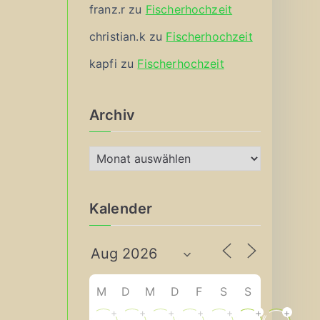
franz.r
zu
Fischerhochzeit
christian.k
zu
Fischerhochzeit
kapfi
zu
Fischerhochzeit
Archiv
A
r
c
Kalender
h
i
v
M
D
M
D
F
S
S
+
+
+
+
+
+
+