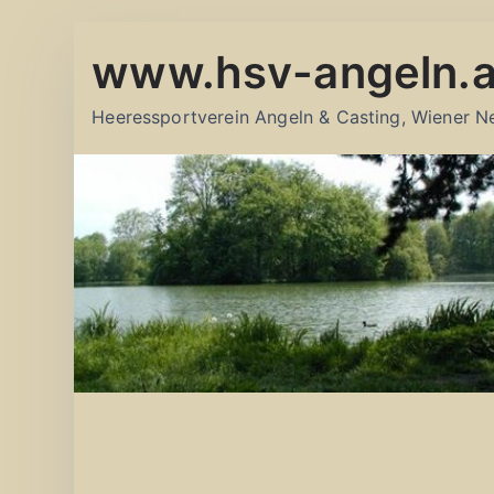
Zum
www.hsv-angeln.a
Inhalt
springen
Heeressportverein Angeln & Casting, Wiener N