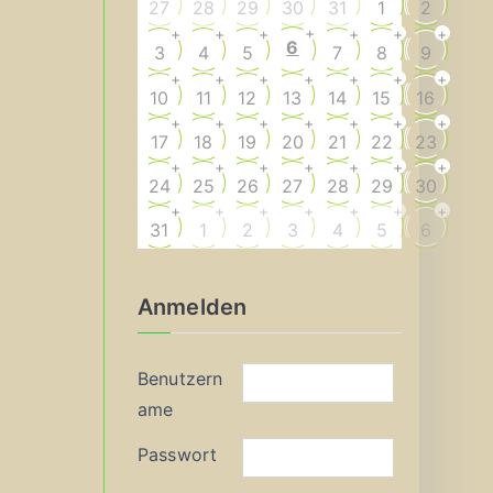
27
28
29
30
31
1
2
+
+
+
+
+
+
+
6
3
4
5
7
8
9
+
+
+
+
+
+
+
10
11
12
13
14
15
16
+
+
+
+
+
+
+
17
18
19
20
21
22
23
+
+
+
+
+
+
+
24
25
26
27
28
29
30
+
+
+
+
+
+
+
31
1
2
3
4
5
6
Anmelden
Benutzern
ame
Passwort