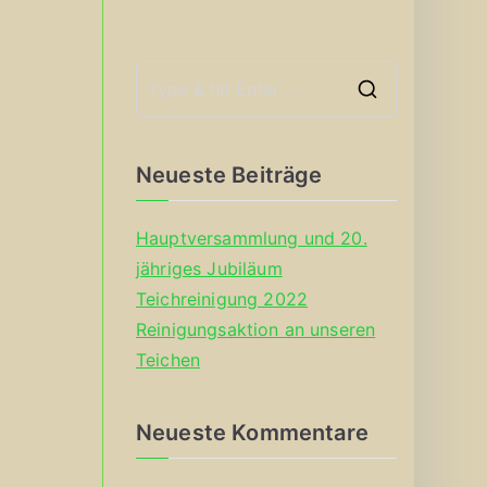
S
e
a
Neueste Beiträge
r
c
Hauptversammlung und 20.
h
jähriges Jubiläum
f
Teichreinigung 2022
o
Reinigungsaktion an unseren
r
Teichen
:
Neueste Kommentare