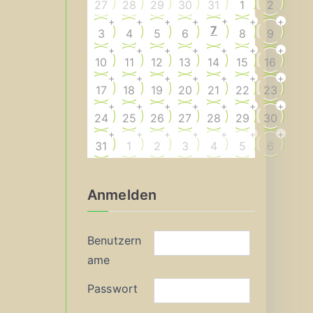
27
28
29
30
31
1
2
+
+
+
+
+
+
+
7
3
4
5
6
8
9
+
+
+
+
+
+
+
10
11
12
13
14
15
16
+
+
+
+
+
+
+
17
18
19
20
21
22
23
+
+
+
+
+
+
+
24
25
26
27
28
29
30
+
+
+
+
+
+
+
31
1
2
3
4
5
6
Anmelden
Benutzern
ame
Passwort