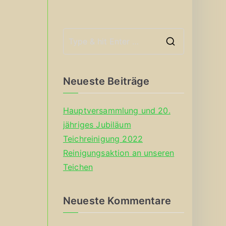
S
e
a
Neueste Beiträge
r
c
Hauptversammlung und 20.
h
jähriges Jubiläum
f
Teichreinigung 2022
o
Reinigungsaktion an unseren
r
Teichen
:
Neueste Kommentare