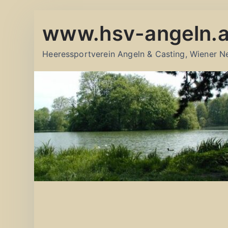
Zum
www.hsv-angeln.a
Inhalt
springen
Heeressportverein Angeln & Casting, Wiener N