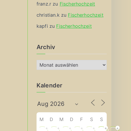
franz.r
zu
Fischerhochzeit
christian.k
zu
Fischerhochzeit
kapfi
zu
Fischerhochzeit
Archiv
A
r
c
Kalender
h
i
v
M
D
M
D
F
S
S
+
+
+
+
+
+
+