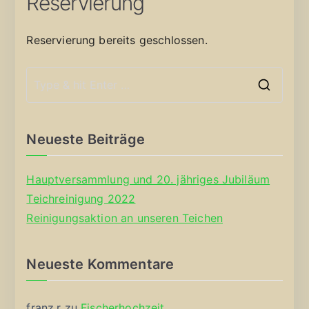
Reservierung
Reservierung bereits geschlossen.
S
e
a
Neueste Beiträge
r
c
Hauptversammlung und 20. jähriges Jubiläum
h
Teichreinigung 2022
f
Reinigungsaktion an unseren Teichen
o
r
Neueste Kommentare
:
franz.r
zu
Fischerhochzeit