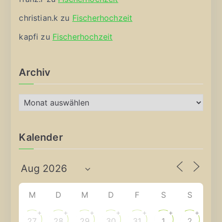
christian.k
zu
Fischerhochzeit
kapfi
zu
Fischerhochzeit
Archiv
A
r
c
Kalender
h
i
v
M
D
M
D
F
S
S
+
+
+
+
+
+
+
27
28
29
30
31
1
2