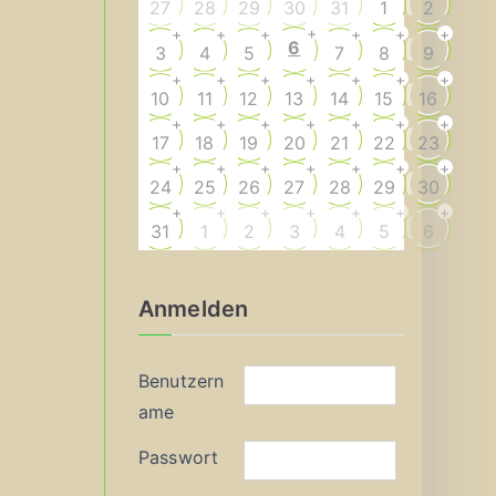
27
28
29
30
31
1
2
+
+
+
+
+
+
+
6
3
4
5
7
8
9
+
+
+
+
+
+
+
10
11
12
13
14
15
16
+
+
+
+
+
+
+
17
18
19
20
21
22
23
+
+
+
+
+
+
+
24
25
26
27
28
29
30
+
+
+
+
+
+
+
31
1
2
3
4
5
6
Anmelden
Benutzern
ame
Passwort