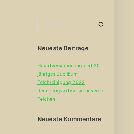
S
e
a
Neueste Beiträge
r
c
Hauptversammlung und 20.
h
jähriges Jubiläum
f
Teichreinigung 2022
o
Reinigungsaktion an unseren
r
Teichen
:
Neueste Kommentare