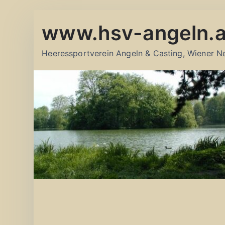
Zum
www.hsv-angeln.a
Inhalt
springen
Heeressportverein Angeln & Casting, Wiener N