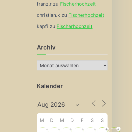
franz.r
zu
Fischerhochzeit
christian.k
zu
Fischerhochzeit
kapfi
zu
Fischerhochzeit
Archiv
A
r
c
Kalender
h
i
v
M
D
M
D
F
S
S
+
+
+
+
+
+
+