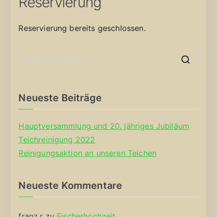
Reservierung
Reservierung bereits geschlossen.
S
e
a
Neueste Beiträge
r
c
Hauptversammlung und 20. jähriges Jubiläum
h
Teichreinigung 2022
f
Reinigungsaktion an unseren Teichen
o
r
Neueste Kommentare
:
franz.r
zu
Fischerhochzeit