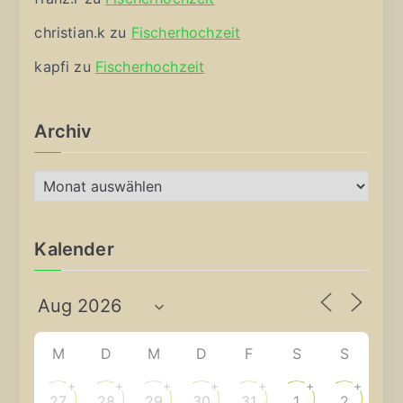
christian.k
zu
Fischerhochzeit
kapfi
zu
Fischerhochzeit
Archiv
A
r
c
Kalender
h
i
v
M
D
M
D
F
S
S
+
+
+
+
+
+
+
27
28
29
30
31
1
2