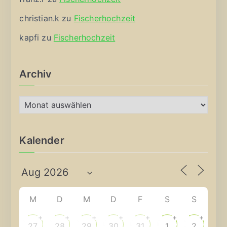
christian.k
zu
Fischerhochzeit
kapfi
zu
Fischerhochzeit
Archiv
A
r
c
Kalender
h
i
v
M
D
M
D
F
S
S
+
+
+
+
+
+
+
27
28
29
30
31
1
2