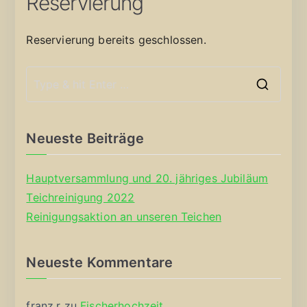
Reservierung
Reservierung bereits geschlossen.
S
e
a
Neueste Beiträge
r
c
Hauptversammlung und 20. jähriges Jubiläum
h
Teichreinigung 2022
f
Reinigungsaktion an unseren Teichen
o
r
Neueste Kommentare
:
franz.r
zu
Fischerhochzeit