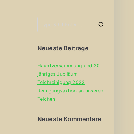
S
e
a
Neueste Beiträge
r
c
Hauptversammlung und 20.
h
jähriges Jubiläum
f
Teichreinigung 2022
o
Reinigungsaktion an unseren
r
Teichen
:
Neueste Kommentare