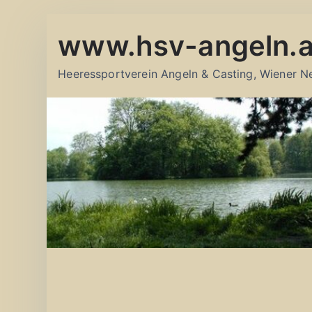
Zum
www.hsv-angeln.a
Inhalt
springen
Heeressportverein Angeln & Casting, Wiener N