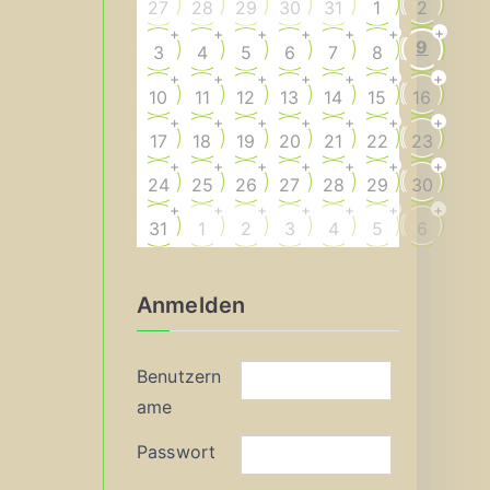
27
28
29
30
31
1
2
+
+
+
+
+
+
+
9
3
4
5
6
7
8
+
+
+
+
+
+
+
10
11
12
13
14
15
16
+
+
+
+
+
+
+
17
18
19
20
21
22
23
+
+
+
+
+
+
+
24
25
26
27
28
29
30
+
+
+
+
+
+
+
31
1
2
3
4
5
6
Anmelden
Benutzern
ame
Passwort