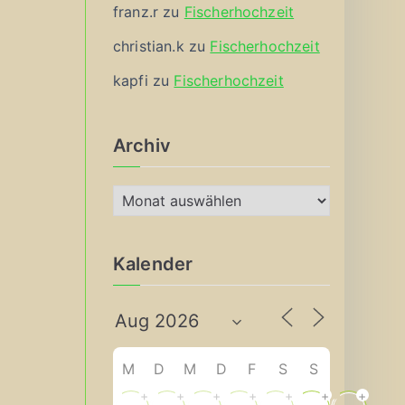
franz.r
zu
Fischerhochzeit
christian.k
zu
Fischerhochzeit
kapfi
zu
Fischerhochzeit
Archiv
A
r
c
Kalender
h
i
v
M
D
M
D
F
S
S
+
+
+
+
+
+
+