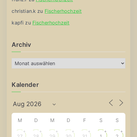
christian.k
zu
Fischerhochzeit
kapfi
zu
Fischerhochzeit
Archiv
A
r
c
Kalender
h
i
v
M
D
M
D
F
S
S
+
+
+
+
+
+
+
27
28
29
30
31
1
2