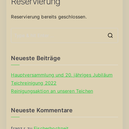
Reservierung
Reservierung bereits geschlossen.
S
e
a
Neueste Beiträge
r
c
Hauptversammlung und 20. jähriges Jubiläum
h
Teichreinigung 2022
f
Reinigungsaktion an unseren Teichen
o
r
Neueste Kommentare
:
franz.r
zu
Fischerhochzeit