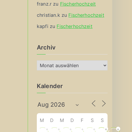
franz.r
zu
Fischerhochzeit
christian.k
zu
Fischerhochzeit
kapfi
zu
Fischerhochzeit
Archiv
A
r
c
Kalender
h
i
v
M
D
M
D
F
S
S
+
+
+
+
+
+
+