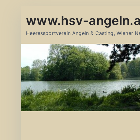
Zum
www.hsv-angeln.a
Inhalt
springen
Heeressportverein Angeln & Casting, Wiener N