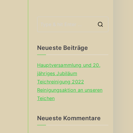
S
e
a
Neueste Beiträge
r
c
Hauptversammlung und 20.
h
jähriges Jubiläum
f
Teichreinigung 2022
o
Reinigungsaktion an unseren
r
Teichen
:
Neueste Kommentare