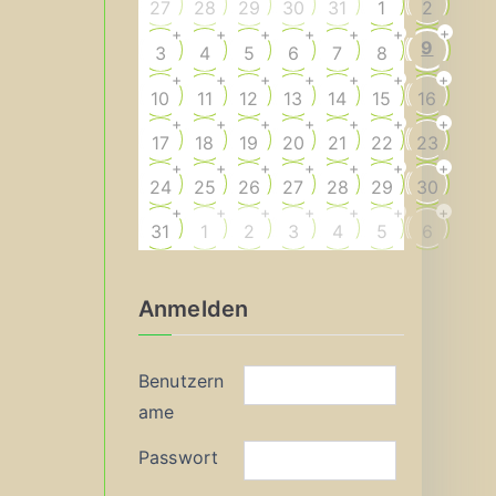
27
28
29
30
31
1
2
+
+
+
+
+
+
+
9
3
4
5
6
7
8
+
+
+
+
+
+
+
10
11
12
13
14
15
16
+
+
+
+
+
+
+
17
18
19
20
21
22
23
+
+
+
+
+
+
+
24
25
26
27
28
29
30
+
+
+
+
+
+
+
31
1
2
3
4
5
6
Anmelden
Benutzern
ame
Passwort