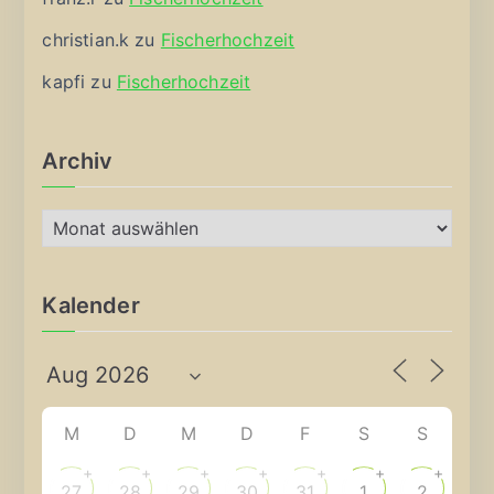
christian.k
zu
Fischerhochzeit
kapfi
zu
Fischerhochzeit
Archiv
A
r
c
Kalender
h
i
v
M
D
M
D
F
S
S
+
+
+
+
+
+
+
27
28
29
30
31
1
2