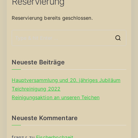
Reservierung
Reservierung bereits geschlossen.
S
e
a
Neueste Beiträge
r
c
Hauptversammlung und 20. jähriges Jubiläum
h
Teichreinigung 2022
f
Reinigungsaktion an unseren Teichen
o
r
Neueste Kommentare
:
franz.r
zu
Fischerhochzeit