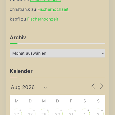
christian.k
zu
Fischerhochzeit
kapfi
zu
Fischerhochzeit
Archiv
A
r
c
Kalender
h
i
v
M
D
M
D
F
S
S
+
+
+
+
+
+
+
27
28
29
30
31
1
2