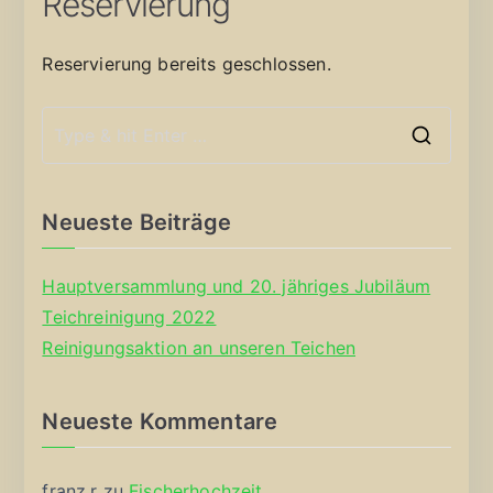
Reservierung
Reservierung bereits geschlossen.
S
e
a
Neueste Beiträge
r
c
Hauptversammlung und 20. jähriges Jubiläum
h
Teichreinigung 2022
f
Reinigungsaktion an unseren Teichen
o
r
Neueste Kommentare
:
franz.r
zu
Fischerhochzeit