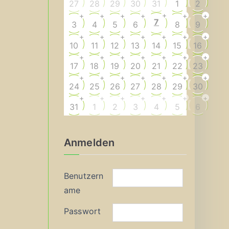
27
28
29
30
31
1
2
+
+
+
+
+
+
+
7
3
4
5
6
8
9
+
+
+
+
+
+
+
10
11
12
13
14
15
16
+
+
+
+
+
+
+
17
18
19
20
21
22
23
+
+
+
+
+
+
+
24
25
26
27
28
29
30
+
+
+
+
+
+
+
31
1
2
3
4
5
6
Anmelden
Benutzern
ame
Passwort