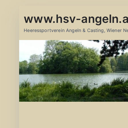
Zum
www.hsv-angeln.a
Inhalt
springen
Heeressportverein Angeln & Casting, Wiener N