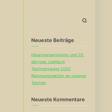
S
e
a
Neueste Beiträge
r
c
Hauptversammlung und 20.
h
jähriges Jubiläum
f
Teichreinigung 2022
o
Reinigungsaktion an unseren
r
Teichen
:
Neueste Kommentare