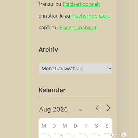
franz.r
zu
Fischerhochzeit
christian.k
zu
Fischerhochzeit
kapfi
zu
Fischerhochzeit
Archiv
A
r
c
Kalender
h
i
v
M
D
M
D
F
S
S
+
+
+
+
+
+
+