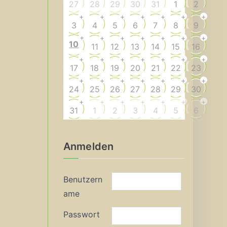
27
28
29
30
31
1
2
+
+
+
+
+
+
+
3
4
5
6
7
8
9
+
+
+
+
+
+
+
10
11
12
13
14
15
16
+
+
+
+
+
+
+
17
18
19
20
21
22
23
+
+
+
+
+
+
+
24
25
26
27
28
29
30
+
+
+
+
+
+
+
31
1
2
3
4
5
6
Anmelden
Benutzern
ame
Passwort