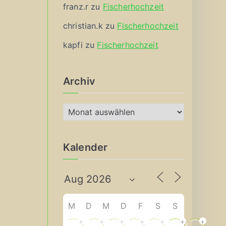
franz.r
zu
Fischerhochzeit
christian.k
zu
Fischerhochzeit
kapfi
zu
Fischerhochzeit
Archiv
A
r
c
Kalender
h
i
v
M
D
M
D
F
S
S
+
+
+
+
+
+
+