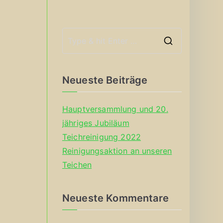
S
e
a
Neueste Beiträge
r
c
Hauptversammlung und 20.
h
jähriges Jubiläum
f
Teichreinigung 2022
o
Reinigungsaktion an unseren
r
Teichen
:
Neueste Kommentare