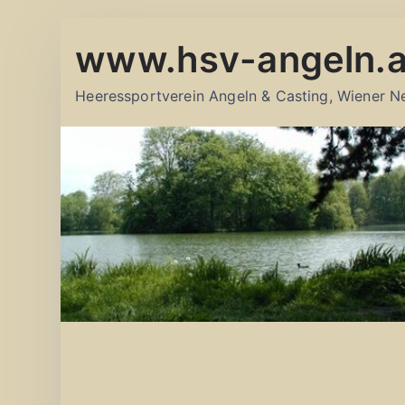
Zum
www.hsv-angeln.a
Inhalt
springen
Heeressportverein Angeln & Casting, Wiener N