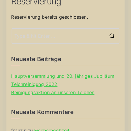
Reservierung
Reservierung bereits geschlossen.
S
e
a
Neueste Beiträge
r
c
Hauptversammlung und 20. jähriges Jubiläum
h
Teichreinigung 2022
f
Reinigungsaktion an unseren Teichen
o
r
Neueste Kommentare
:
franz.r
zu
Fischerhochzeit