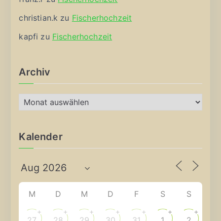
christian.k
zu
Fischerhochzeit
kapfi
zu
Fischerhochzeit
Archiv
A
r
c
Kalender
h
i
v
M
D
M
D
F
S
S
+
+
+
+
+
+
+
27
28
29
30
31
1
2