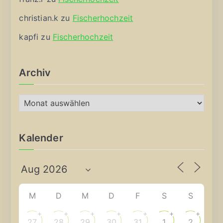
christian.k
zu
Fischerhochzeit
kapfi
zu
Fischerhochzeit
Archiv
A
r
c
Kalender
h
i
v
M
D
M
D
F
S
S
+
+
+
+
+
+
+
27
28
29
30
31
1
2