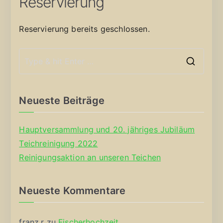
Reservierung
Reservierung bereits geschlossen.
S
e
a
Neueste Beiträge
r
c
Hauptversammlung und 20. jähriges Jubiläum
h
Teichreinigung 2022
f
Reinigungsaktion an unseren Teichen
o
r
Neueste Kommentare
:
franz.r
zu
Fischerhochzeit