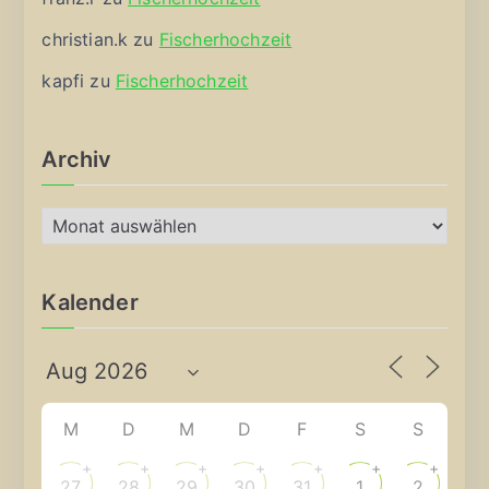
christian.k
zu
Fischerhochzeit
kapfi
zu
Fischerhochzeit
Archiv
A
r
c
Kalender
h
i
v
M
D
M
D
F
S
S
+
+
+
+
+
+
+
27
28
29
30
31
1
2