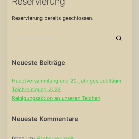
Reservierung
Reservierung bereits geschlossen.
S
e
a
Neueste Beiträge
r
c
Hauptversammlung und 20. jähriges Jubiläum
h
Teichreinigung 2022
f
Reinigungsaktion an unseren Teichen
o
r
Neueste Kommentare
:
franz.r
zu
Fischerhochzeit