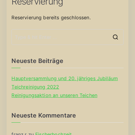
Reservierung
Reservierung bereits geschlossen.
S
e
a
Neueste Beiträge
r
c
Hauptversammlung und 20. jähriges Jubiläum
h
Teichreinigung 2022
f
Reinigungsaktion an unseren Teichen
o
r
Neueste Kommentare
:
franz.r
zu
Fischerhochzeit