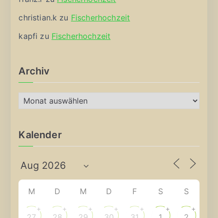
christian.k
zu
Fischerhochzeit
kapfi
zu
Fischerhochzeit
Archiv
A
r
c
Kalender
h
i
v
M
D
M
D
F
S
S
+
+
+
+
+
+
+
27
28
29
30
31
1
2