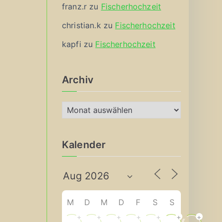
franz.r
zu
Fischerhochzeit
christian.k
zu
Fischerhochzeit
kapfi
zu
Fischerhochzeit
Archiv
A
r
c
Kalender
h
i
v
M
D
M
D
F
S
S
+
+
+
+
+
+
+