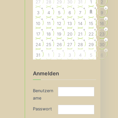
27
28
29
30
31
1
2
+
+
+
+
+
+
+
8
3
4
5
6
7
9
+
+
+
+
+
+
+
10
11
12
13
14
15
16
+
+
+
+
+
+
+
17
18
19
20
21
22
23
+
+
+
+
+
+
+
24
25
26
27
28
29
30
+
+
+
+
+
+
+
31
1
2
3
4
5
6
Anmelden
Benutzern
ame
Passwort