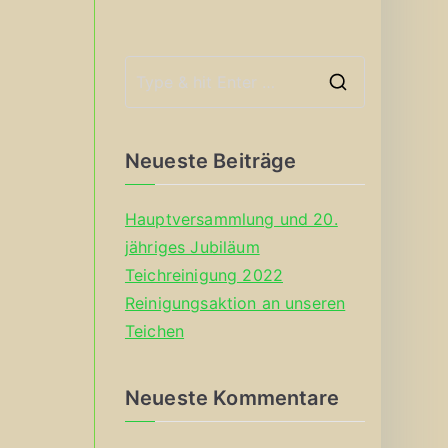
S
e
a
Neueste Beiträge
r
c
Hauptversammlung und 20.
h
jähriges Jubiläum
f
Teichreinigung 2022
o
Reinigungsaktion an unseren
r
Teichen
:
Neueste Kommentare