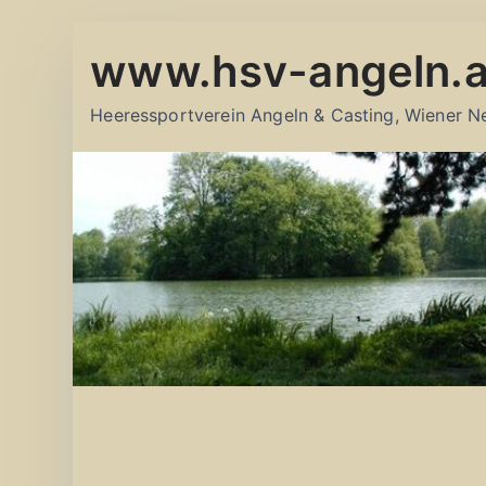
Zum
www.hsv-angeln.a
Inhalt
springen
Heeressportverein Angeln & Casting, Wiener N