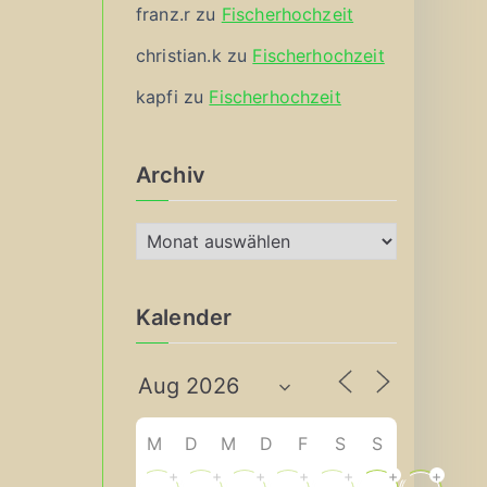
franz.r
zu
Fischerhochzeit
christian.k
zu
Fischerhochzeit
kapfi
zu
Fischerhochzeit
Archiv
A
r
c
Kalender
h
i
v
M
D
M
D
F
S
S
+
+
+
+
+
+
+