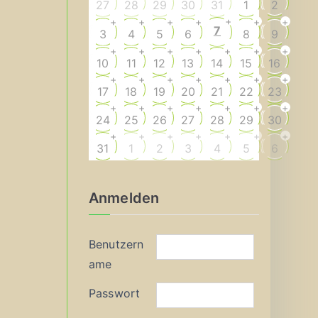
27
28
29
30
31
1
2
+
+
+
+
+
+
+
7
3
4
5
6
8
9
+
+
+
+
+
+
+
10
11
12
13
14
15
16
+
+
+
+
+
+
+
17
18
19
20
21
22
23
+
+
+
+
+
+
+
24
25
26
27
28
29
30
+
+
+
+
+
+
+
31
1
2
3
4
5
6
Anmelden
Benutzern
ame
Passwort