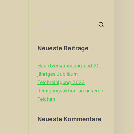
S
e
a
Neueste Beiträge
r
c
Hauptversammlung und 20.
h
jähriges Jubiläum
f
Teichreinigung 2022
o
Reinigungsaktion an unseren
r
Teichen
:
Neueste Kommentare