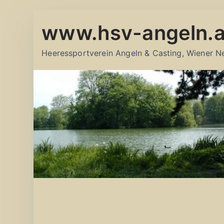
Zum
www.hsv-angeln.a
Inhalt
springen
Heeressportverein Angeln & Casting, Wiener N