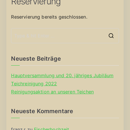
Reservierung
Reservierung bereits geschlossen.
S
e
a
Neueste Beiträge
r
c
Hauptversammlung und 20. jähriges Jubiläum
h
Teichreinigung 2022
f
Reinigungsaktion an unseren Teichen
o
r
Neueste Kommentare
:
franz.r
zu
Fischerhochzeit