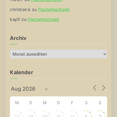
christian.k
zu
Fischerhochzeit
kapfi
zu
Fischerhochzeit
Archiv
A
r
c
Kalender
h
i
v
M
D
M
D
F
S
S
+
+
+
+
+
+
+
27
28
29
30
31
1
2