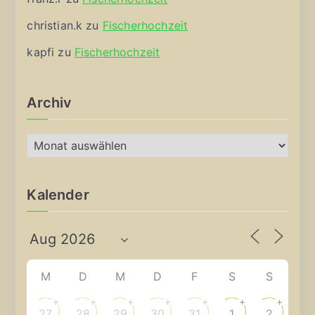
christian.k
zu
Fischerhochzeit
kapfi
zu
Fischerhochzeit
Archiv
A
r
c
Kalender
h
i
v
M
D
M
D
F
S
S
+
+
+
+
+
+
+
27
28
29
30
31
1
2