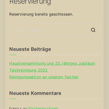
Reservierung
Reservierung bereits geschlossen.
S
e
a
Neueste Beiträge
r
c
Hauptversammlung und 20. jähriges Jubiläum
h
Teichreinigung 2022
f
Reinigungsaktion an unseren Teichen
o
r
Neueste Kommentare
:
franz.r
zu
Fischerhochzeit