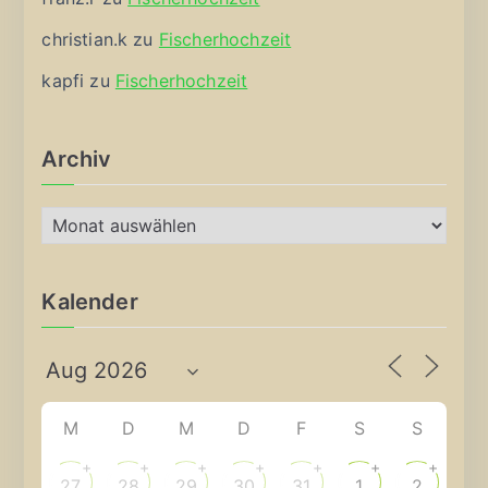
christian.k
zu
Fischerhochzeit
kapfi
zu
Fischerhochzeit
Archiv
A
r
c
Kalender
h
i
v
M
D
M
D
F
S
S
+
+
+
+
+
+
+
27
28
29
30
31
1
2