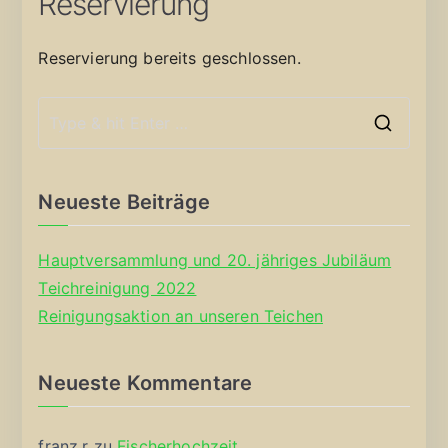
Reservierung
Reservierung bereits geschlossen.
S
e
a
Neueste Beiträge
r
c
Hauptversammlung und 20. jähriges Jubiläum
h
Teichreinigung 2022
f
Reinigungsaktion an unseren Teichen
o
r
Neueste Kommentare
:
franz.r
zu
Fischerhochzeit