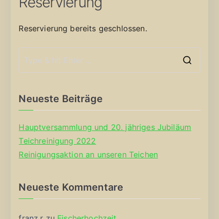
Reservierung
Reservierung bereits geschlossen.
S
e
a
Neueste Beiträge
r
c
Hauptversammlung und 20. jähriges Jubiläum
h
Teichreinigung 2022
f
Reinigungsaktion an unseren Teichen
o
r
Neueste Kommentare
:
franz.r
zu
Fischerhochzeit