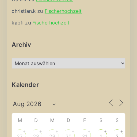
christian.k
zu
Fischerhochzeit
kapfi
zu
Fischerhochzeit
Archiv
A
r
c
Kalender
h
i
v
M
D
M
D
F
S
S
+
+
+
+
+
+
+
27
28
29
30
31
1
2