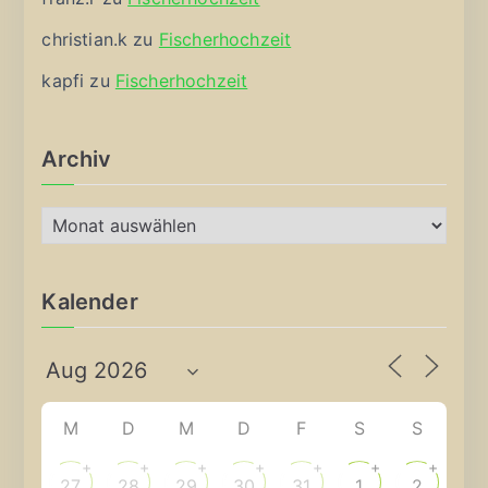
christian.k
zu
Fischerhochzeit
kapfi
zu
Fischerhochzeit
Archiv
A
r
c
Kalender
h
i
v
M
D
M
D
F
S
S
+
+
+
+
+
+
+
27
28
29
30
31
1
2