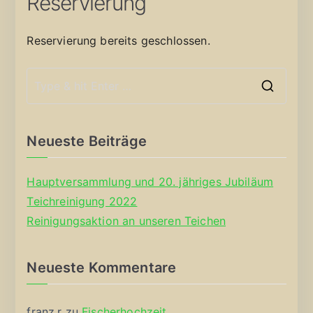
Reservierung
Reservierung bereits geschlossen.
S
e
a
Neueste Beiträge
r
c
Hauptversammlung und 20. jähriges Jubiläum
h
Teichreinigung 2022
f
Reinigungsaktion an unseren Teichen
o
r
Neueste Kommentare
:
franz.r
zu
Fischerhochzeit