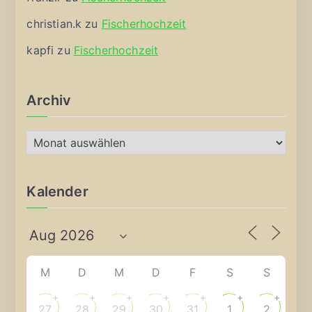
christian.k
zu
Fischerhochzeit
kapfi
zu
Fischerhochzeit
Archiv
A
r
c
Kalender
h
i
v
M
D
M
D
F
S
S
+
+
+
+
+
+
+
27
28
29
30
31
1
2