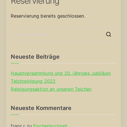
Reservierung
Reservierung bereits geschlossen.
S
e
a
Neueste Beiträge
r
c
Hauptversammlung und 20. jähriges Jubiläum
h
Teichreinigung 2022
f
Reinigungsaktion an unseren Teichen
o
r
Neueste Kommentare
:
franz.r
zu
Fischerhochzeit